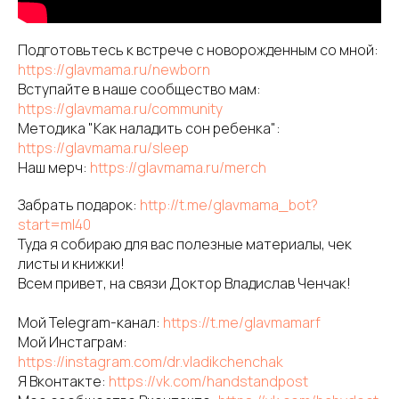
Подготовьтесь к встрече с новорожденным со мной:
https://glavmama.ru/newborn
Вступайте в наше сообщество мам:
https://glavmama.ru/community
Методика "Как наладить сон ребенка":
https://glavmama.ru/sleep
Наш мерч:
https://glavmama.ru/merch
Забрать подарок:
http://t.me/glavmama_bot?
start=ml40
Туда я собираю для вас полезные материалы, чек
листы и книжки!
Всем привет, на связи Доктор Владислав Ченчак!
Мой Telegram-канал:
https://t.me/glavmamarf
Мой Инстаграм:
https://instagram.com/dr.vladikchenchak
Я Вконтакте:
https://vk.com/handstandpost