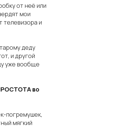
робку от неё или
вердят мои
от телевизора и
старому деду
от, и другой
еду уже вообще
ПРОСТОТА во
ек-погремушек,
тный мягкий