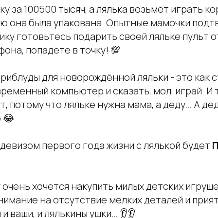
ку за 100500 тысяч, а лялька возьмёт играть ко
ую она была упакована. Опытные мамочки подт
одику готовьтесь подарить своей ляльке пульт 
фона, попадёте в точку! 💯
риблуды для новорождённой ляльки - это как 
ременный компьютер и сказать, мол, играй. И т
т, потому что ляльке нужна мама, а деду… А д
 😂
девизом первого года жизни с лялькой будет
у очень хочется накупить милых детских игруш
нимание на отсутствие мелких деталей и прия
и ваши, и лялькины ушки… 👂👂