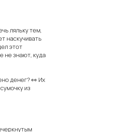
чь ляльку тем,
ет наскучивать
дел этот
е не знают, куда
ено денег? 👀 Их
 сумочку из
речеркнутым