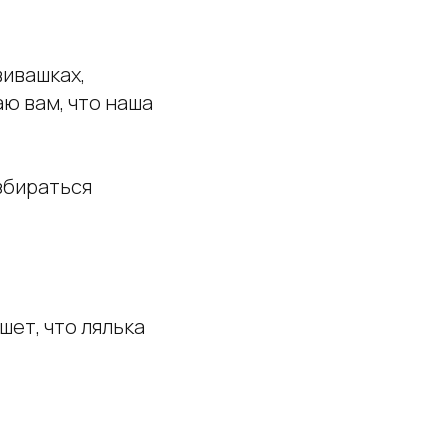
вивашках,
ю вам, что наша
збираться
ет, что лялька