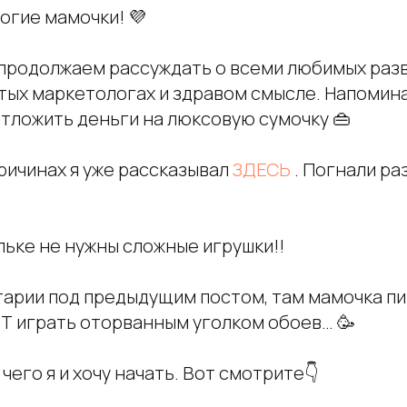
огие мамочки! 💜
 продолжаем рассуждать о всеми любимых раз
тых маркетологах и здравом смысле. Напомина
отложить деньги на люксовую сумочку 👜
ричинах я уже рассказывал
ЗДЕСЬ
. Погнали ра
льке не нужны сложные игрушки!!
тарии под предыдущим постом, там мамочка пиш
 играть оторванным уголком обоев… 🥳
с чего я и хочу начать. Вот смотрите👇