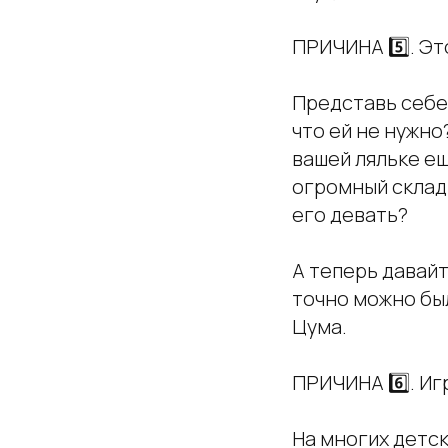
ПРИЧИНА 5️⃣. Эт
Представь себе,
что ей не нужно
вашей ляльке е
огромный склад 
его девать?
А теперь давайт
точно можно был
Цума.
ПРИЧИНА 6️⃣. Иг
На многих детск