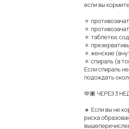
если вы кормите
🔅 противозача
🔅 противозача
🔅 таблетки, с
🔅 презерватив
🔅 женские (вн
🔅 спираль (в т
Если спираль не
подождать окол
🫶🏽 ЧЕРЕЗ 3 
🔹 Если вы не к
риска образова
вышеперечислен