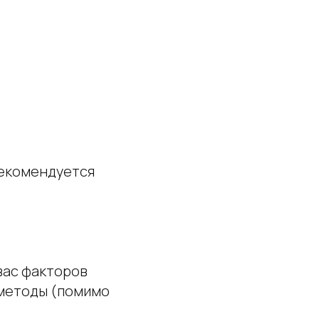
рекомендуется
 вас факторов
 методы (помимо