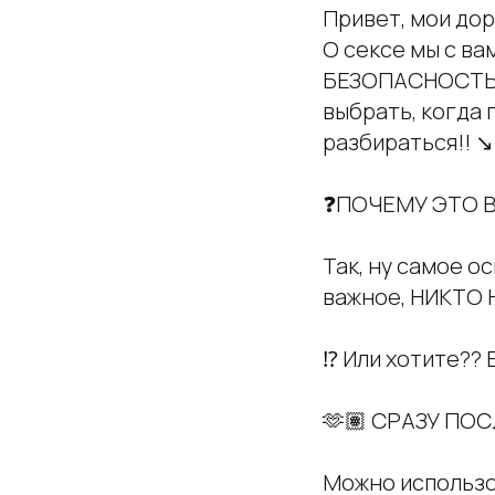
Привет, мои дор
О сексе мы с ва
БЕЗОПАСНОСТЬ! 
выбрать, когда 
разбираться!! ↘️
❓ПОЧЕМУ ЭТО 
Так, ну самое о
важное, НИКТО
⁉️ Или хотите??
🫶🏽 СРАЗУ ПО
Можно использов