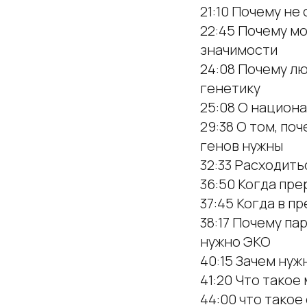
21:10 Почему н
22:45 Почему мо
значимости
24:08 Почему л
генетику
25:08 О национ
29:38 О том, п
генов нужны
32:33 Расходить
36:50 Когда пр
37:45 Когда в 
38:17 Почему па
нужно ЭКО
40:15 Зачем ну
41:20 Что такое
44:00 что тако