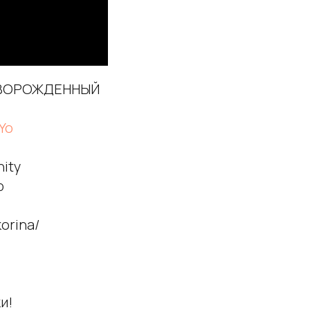
НОВОРОЖДЕННЫЙ
fYo
ity
p
orina/
и!