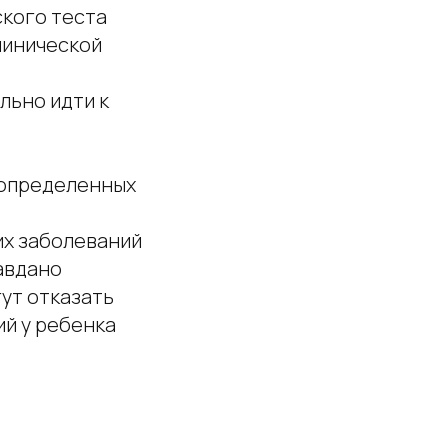
ского теста
линической
льно идти к
о определенных
ких заболеваний
авдано
ут отказать
ий у ребенка