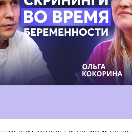
е поговорим про генетические скрининги на э