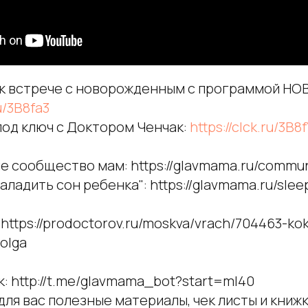
 к встрече с новорожденным с программой 
ru/3B8fa3
од ключ с Доктором Ченчак:
https://clck.ru/3B8
е сообщество мам: https://glavmama.ru/commun
аладить сон ребенка": https://glavmama.ru/slee
https://prodoctorov.ru/moskva/vrach/704463-kok
olga
: http://t.me/glavmama_bot?start=ml40
для вас полезные материалы, чек листы и книжк