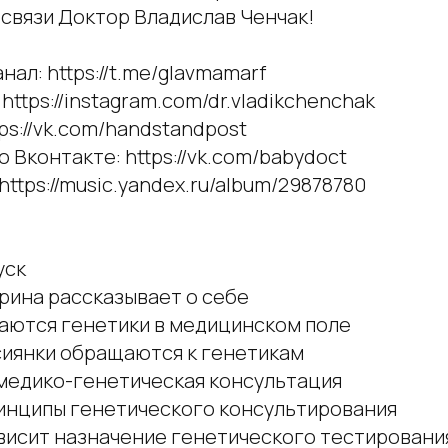
 связи Доктор Владислав Ченчак!
нал: https://t.me/glavmamarf
https://instagram.com/dr.vladikchenchak
tps://vk.com/handstandpost
Вконтакте: https://vk.com/babydoct
https://music.yandex.ru/album/29878780
уск
орина рассказывает о себе
маются генетики в медицинском поле
ссиянки обращаются к генетикам
 медико-генетическая консультация
ринципы генетического консультирования
ависит назначение генетического тестировани