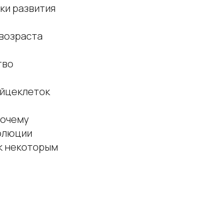
жки развития
 возраста
тво
яйцеклеток
почему
волюции
 к некоторым