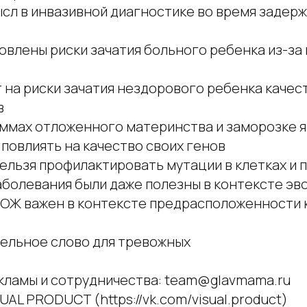
мысл в инвазивной диагностике во время задер
овлены риски зачатия больного ребенка из-за
т на риски зачатия нездорового ребенка качес
в
раммах отложенного материнства и заморозке 
и повлиять на качество своих генов
нельзя профилактировать мутации в клетках и 
аболевания были даже полезны в контексте э
 ЗОЖ важен в контексте предрасположенности
тельное слово для тревожных
кламы и сотрудничества: team@glavmama.ru
SUAL PRODUCT (https://vk.com/visual.product)