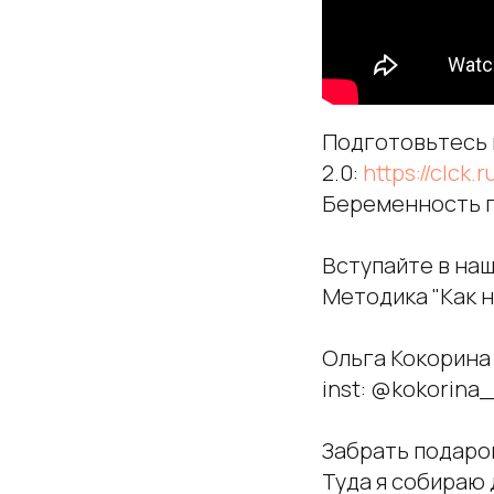
Подготовьтесь
2.0:
https://clck.
Беременность п
Вступайте в наш
Методика "Как н
Ольга Кокорина 
inst: @kokorina_
Забрать подарок
Туда я собираю 