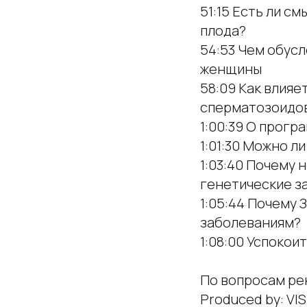
51:15 Есть ли с
плода?
54:53 Чем обусл
женщины
58:09 Как влияе
сперматозоидо
1:00:39 О прог
1:01:30 Можно л
1:03:40 Почему 
генетические з
1:05:44 Почему
заболеваниям?
1:08:00 Успокои
По вопросам ре
Produced by: VI