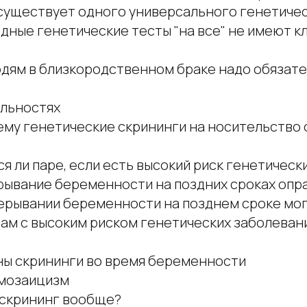
е существует одного универсального генетиче
дные генетические тесты "на все" не имеют к
юдям в близкородственном браке надо обязате
альностях
очему генетические скрининги на носительств
ся ли паре, если есть высокий риск генетичес
ерывание беременности на поздних сроках опр
прерывании беременности на позднем сроке мог
рам с высоким риском генетических заболеван
жны скрининги во время беременности
 мозаицизм
е скрининг вообще?